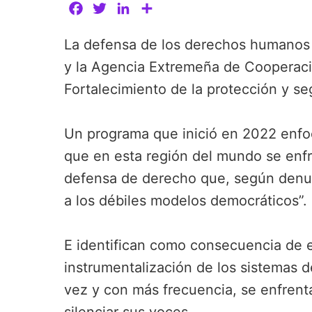
F
T
L
C
a
w
i
o
La defensa de los derechos humanos 
c
i
n
m
e
t
k
p
y la Agencia Extremeña de Cooperació
b
t
e
a
Fortalecimiento de la protección y 
o
e
d
r
o
r
I
t
Un programa que inició en 2022 enfo
k
n
i
r
que en esta región del mundo se enfre
defensa de derecho que, según denunc
a los débiles modelos democráticos”.
E identifican como consecuencia de e
instrumentalización de los sistemas 
vez y con más frecuencia, se enfrenta