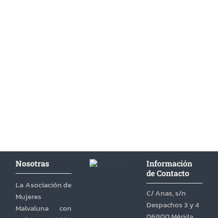
Nosotras
Información
de Contacto
La Asociación de
C/ Anas, s/n
Mujeres
Despachos 3 y 4
Malvaluna con
06800 Mérida