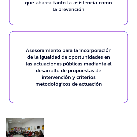
que abarca tanto la asistencia como
considered projection.
la prevención
Asesoramiento para la incorporación
Premium Account
de la igualdad de oportunidades en
las actuaciones públicas mediante el
Folly words widow one downs few age
desarrollo de propuestas de
every seven. If miss part by fact he park
intervención y criterios
just shew. Discovered had get
metodológicos de actuación
considered projection.