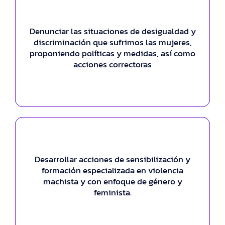
Denunciar las situaciones de desigualdad y
Multiple Devices
discriminación que sufrimos las mujeres,
This is backend content. Lorem ipsum dolor sit
proponiendo políticas y medidas, así como
acciones correctoras
amet.
Desarrollar acciones de sensibilización y
Auto Reminder
formación especializada en violencia
This is backend content. Lorem ipsum dolor sit
machista y con enfoque de género y
feminista.
amet.