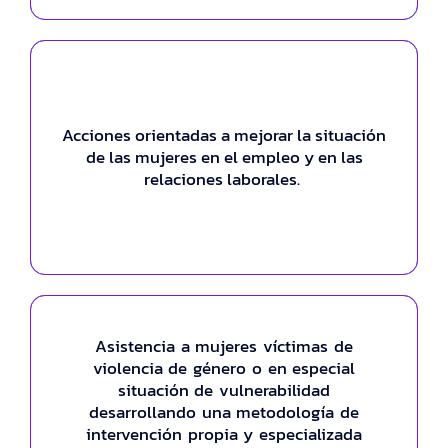
Acciones orientadas a mejorar la situación
Connect To Bank
de las mujeres en el empleo y en las
This is backend content. Lorem ipsum dolor sit
relaciones laborales.
amet.
Asistencia a mujeres víctimas de
Extra Features
violencia de género o en especial
situación de vulnerabilidad
Folly words widow one downs few age
desarrollando una metodología de
every seven. If miss part by fact he park
intervención propia y especializada
just shew. Discovered had get