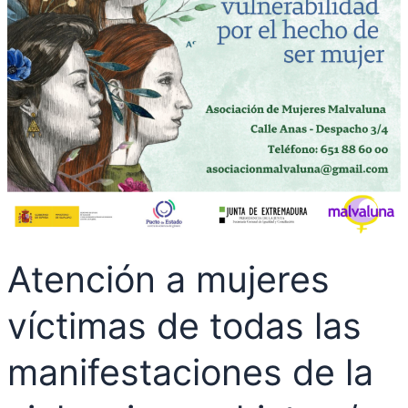
y/o
en
situación
de
vulnerabilidad
Atención a mujeres
víctimas de todas las
manifestaciones de la