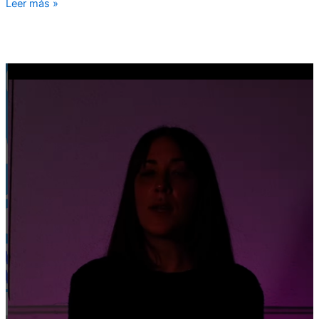
Leer más »
Campaña
sensibilización
sobre
pornografía
y
violencia
sexual