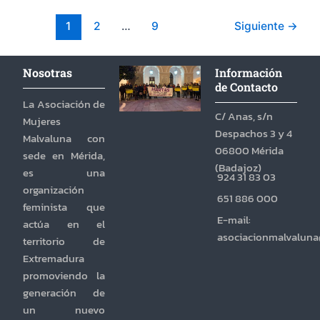
1
2
…
9
Siguiente
→
Nosotras
Información
de Contacto
La Asociación de
C/ Anas, s/n
Mujeres
Despachos 3 y 4
Malvaluna con
06800 Mérida
sede en Mérida,
(Badajoz)
es una
924 31 83 03
organización
651 886 000
feminista que
E-mail:
actúa en el
asociacionmalvalun
territorio de
Extremadura
promoviendo la
generación de
un nuevo