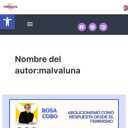
Ir
Paginación
al
de
Abrir barra de herramientas
contenido
entradas
Menú
Nombre del
autor:malvaluna
Jornada
Abolicionismo
como
respuesta
desde