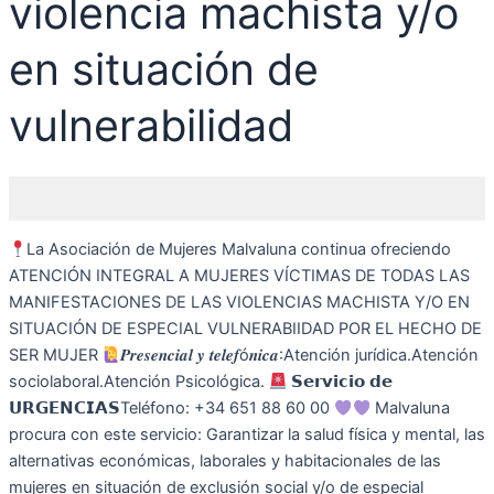
violencia machista y/o
en situación de
vulnerabilidad
La Asociación de Mujeres Malvaluna continua ofreciendo
ATENCIÓN INTEGRAL A MUJERES VÍCTIMAS DE TODAS LAS
MANIFESTACIONES DE LAS VIOLENCIAS MACHISTA Y/O EN
SITUACIÓN DE ESPECIAL VULNERABIIDAD POR EL HECHO DE
SER MUJER
𝑷𝒓𝒆𝒔𝒆𝒏𝒄𝒊𝒂𝒍 𝒚 𝒕𝒆𝒍𝒆𝒇ó𝒏𝒊𝒄𝒂:Atención jurídica.Atención
sociolaboral.Atención Psicológica.
𝗦𝗲𝗿𝘃𝗶𝗰𝗶𝗼 𝗱𝗲
𝗨𝗥𝗚𝗘𝗡𝗖𝗜𝗔𝗦Teléfono: +34 651 88 60 00
Malvaluna
procura con este servicio: Garantizar la salud física y mental, las
alternativas económicas, laborales y habitacionales de las
mujeres en situación de exclusión social y/o de especial