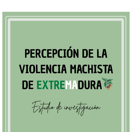
Estudio
de
investigación
Percepción
de
la
violencia
machista
en
Extremadura