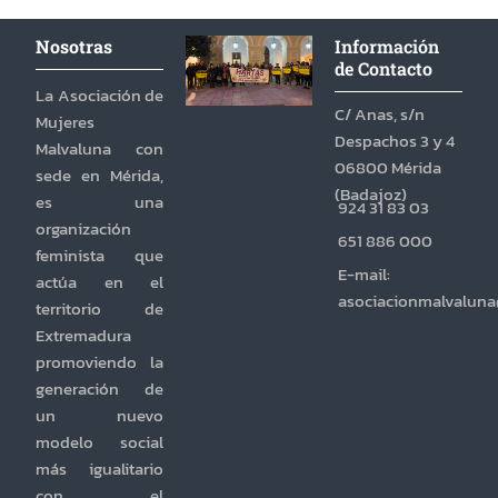
Nosotras
Información
de Contacto
La Asociación de
C/ Anas, s/n
Mujeres
Despachos 3 y 4
Malvaluna con
06800 Mérida
sede en Mérida,
(Badajoz)
es una
924 31 83 03
organización
651 886 000
feminista que
E-mail:
actúa en el
asociacionmalvalun
territorio de
Extremadura
promoviendo la
generación de
un nuevo
modelo social
más igualitario
con el