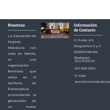
Nosotras
Información
de Contacto
La Asociación de
C/ Anas, s/n
Mujeres
Despachos 3 y 4
Malvaluna con
06800 Mérida
sede en Mérida,
(Badajoz)
es una
924 31 83 03
organización
651 886 000
feminista que
E-mail:
actúa en el
asociacionmalvalun
territorio de
Extremadura
promoviendo la
generación de
un nuevo