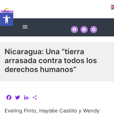
Ir
Navegación
al
Abrir barra de herramientas
de
contenido
entradas
Menú
Nicaragua: Una “tierra
arrasada contra todos los
derechos humanos”
F
T
L
C
a
w
i
o
Eveling Pinto, Haydée Castillo y Wendy
c
i
n
m