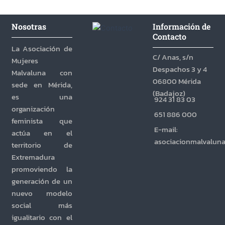
Nosotras
Información de
Contacto
La Asociación de
C/ Anas, s/n
Mujeres
Despachos 3 y 4
Malvaluna con
06800 Mérida
sede en Mérida,
(Badajoz)
es una
924 31 83 03
organización
651 886 000
feminista que
E-mail:
actúa en el
asociacionmalvalun
territorio de
Extremadura
promoviendo la
generación de un
nuevo modelo
social más
igualitario con el