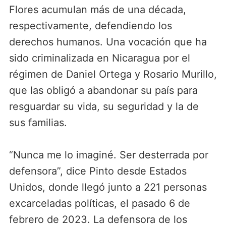
e
t
k
p
Flores acumulan más de una década,
b
t
e
a
respectivamente, defendiendo los
o
e
d
r
derechos humanos. Una vocación que ha
o
r
I
t
sido criminalizada en Nicaragua por el
k
n
i
r
régimen de Daniel Ortega y Rosario Murillo,
que las obligó a abandonar su país para
resguardar su vida, su seguridad y la de
sus familias.
“Nunca me lo imaginé. Ser desterrada por
defensora”, dice Pinto desde Estados
Unidos, donde llegó junto a 221 personas
excarceladas políticas, el pasado 6 de
febrero de 2023. La defensora de los