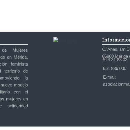
Informació
C/ Anas, s/n 
 de Mujeres
06800 Mérida 
de en Mérida,
924 31 83 03
ión feminista
651 886 000
territorio de
E-mail:
omoviendo la
asociacionma
 nuevo modelo
itario con el
las mujeres en
 solidaridad