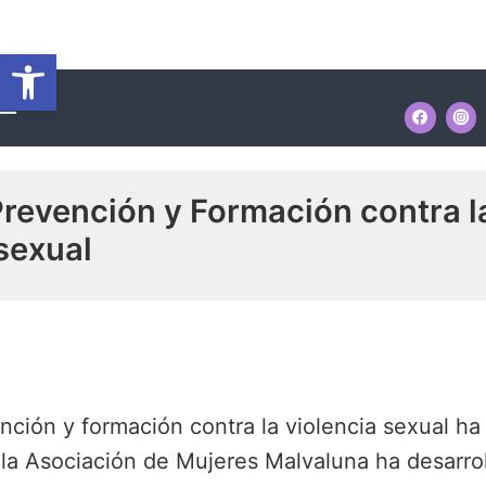
Ir
Navegación
al
Abrir barra de herramientas
de
contenido
entradas
enú
revención y Formación contra l
sexual
C
ción y formación contra la violencia sexual ha 
m
 la Asociación de Mujeres Malvaluna ha desarro