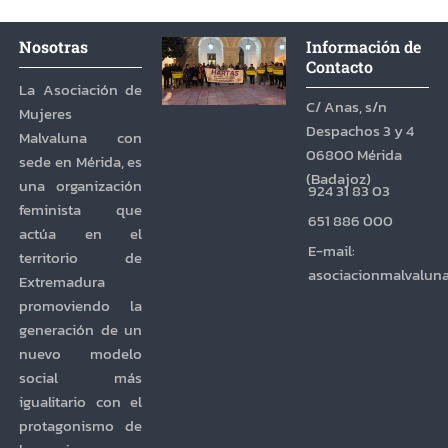
Nosotras
Información de
Contacto
La Asociación de
C/ Anas, s/n
Mujeres
Despachos 3 y 4
Malvaluna con
06800 Mérida
sede en Mérida, es
(Badajoz)
una organización
924 31 83 03
feminista que
651 886 000
actúa en el
E-mail:
territorio de
asociacionmalvalun
Extremadura
promoviendo la
generación de un
nuevo modelo
social más
igualitario con el
protagonismo de