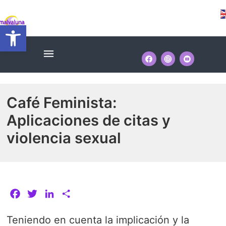
Ir
Navegación
al
Abrir barra de herramientas
de
contenido
entradas
Menú
Café Feminista:
Aplicaciones de citas y
violencia sexual
F
T
L
C
a
w
i
o
Teniendo en cuenta la implicación y la
c
i
n
m