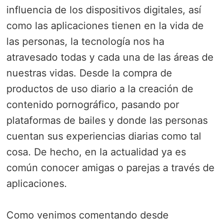
e
t
k
p
influencia de los dispositivos digitales, así
b
t
e
a
como las aplicaciones tienen en la vida de
o
e
d
r
las personas, la tecnología nos ha
o
r
I
t
atravesado todas y cada una de las áreas de
k
n
i
r
nuestras vidas. Desde la compra de
productos de uso diario a la creación de
contenido pornográfico, pasando por
plataformas de bailes y donde las personas
cuentan sus experiencias diarias como tal
cosa. De hecho, en la actualidad ya es
común conocer amigas o parejas a través de
aplicaciones.
Como venimos comentando desde