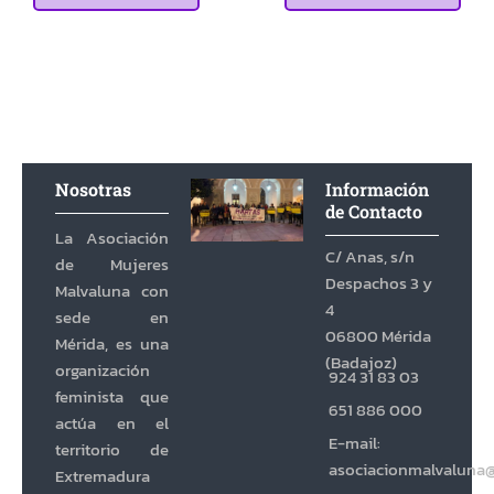
Nosotras
Información
de Contacto
La Asociación
C/ Anas, s/n
de Mujeres
Despachos 3 y
Malvaluna con
4
sede en
06800 Mérida
Mérida, es una
(Badajoz)
organización
924 31 83 03
feminista que
651 886 000
actúa en el
E-mail:
territorio de
asociacionmalvaluna
Extremadura