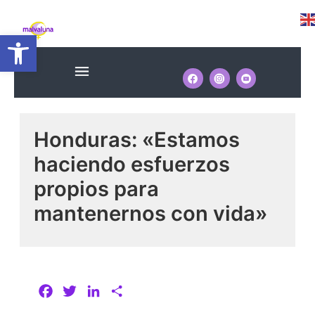
Ir
Navegación
al
Abrir barra de herramientas
de
contenido
entradas
Menú
Honduras: «Estamos
haciendo esfuerzos
propios para
mantenernos con vida»
F
T
L
C
a
w
i
o