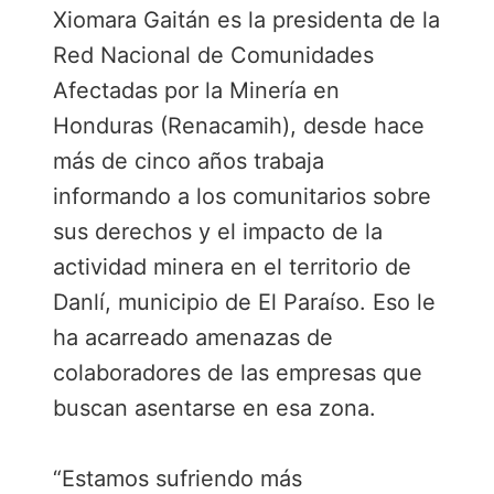
Xiomara Gaitán es la presidenta de la
c
i
n
m
e
t
k
p
Red Nacional de Comunidades
b
t
e
a
Afectadas por la Minería en
o
e
d
r
Honduras (Renacamih), desde hace
o
r
I
t
más de cinco años trabaja
k
n
i
r
informando a los comunitarios sobre
sus derechos y el impacto de la
actividad minera en el territorio de
Danlí, municipio de El Paraíso. Eso le
ha acarreado amenazas de
colaboradores de las empresas que
buscan asentarse en esa zona.
“Estamos sufriendo más