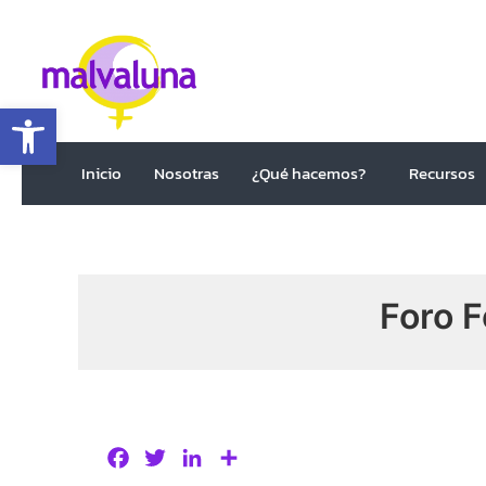
Abrir barra de herramientas
Inicio
Nosotras
¿Qué hacemos?
Recursos
Foro F
F
T
L
C