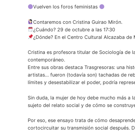
a
w
i
o
Vuelven los foros feministas
c
i
n
m
e
t
k
p
Contaremos con Cristina Guirao Mirón.
b
t
e
a
¿Cuándo? 29 de octubre a las 17:30
o
e
d
r
¿Dónde? En el Centro Cultural Alcazaba de 
o
r
I
t
k
n
i
Cristina es profesora titular de Sociología de 
r
contemporáneo.
Entre sus obras destaca Trasgresoras: una histor
artistas… fueron (todavía son) tachadas de rebe
límites y desestabilizar el poder, podría repre
Sin duda, la mujer de hoy debe mucho más a la 
sujeto del relato social y de cómo se construy
Por eso, ese ensayo trata de cómo desaprender
cortocircuitar su transmisión social después. De