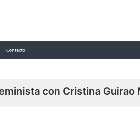
Ir
Navegación
al
de
contenido
entradas
Contacto
eminista con Cristina Guirao