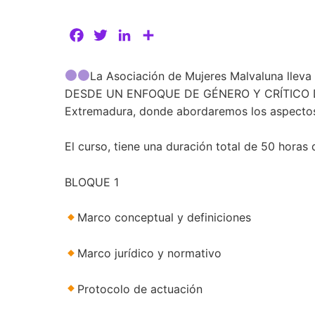
F
T
L
C
a
w
i
o
c
i
n
m
La Asociación de Mujeres Malvaluna lle
e
t
k
p
DESDE UN ENFOQUE DE GÉNERO Y CRÍTICO DE D
b
t
e
a
Extremadura, donde abordaremos los aspectos g
o
e
d
r
o
r
I
t
El curso, tiene una duración total de 50 horas q
k
n
i
r
BLOQUE 1
Marco conceptual y definiciones
Marco jurídico y normativo
Protocolo de actuación