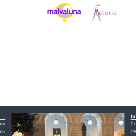
In
 en
C/
túa
06