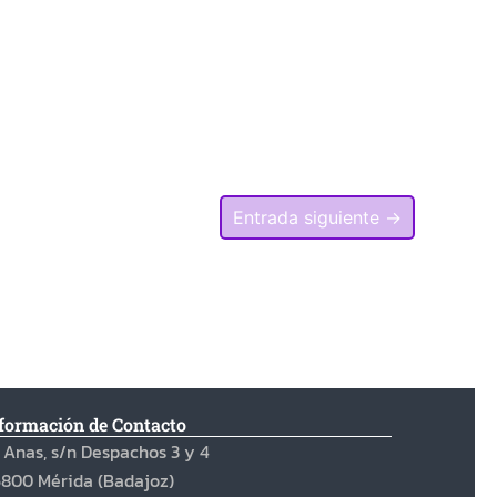
Entrada siguiente
→
formación de Contacto
 Anas, s/n Despachos 3 y 4
800 Mérida (Badajoz)