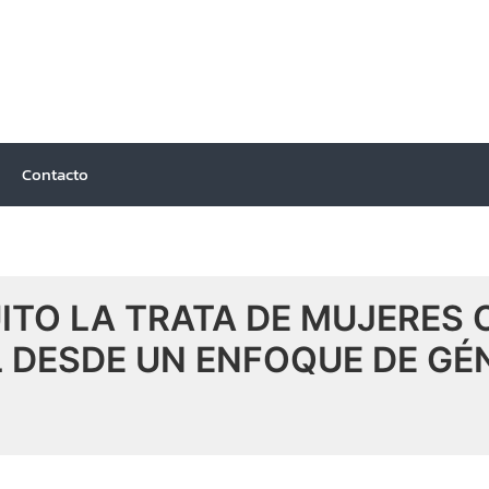
Ir
Navegación
al
de
contenido
entradas
Contacto
ITO LA TRATA DE MUJERES 
 DESDE UN ENFOQUE DE GÉN