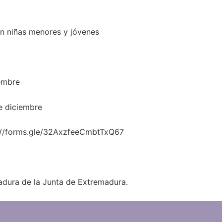
en niñas menores y jóvenes
iembre
de diciembre
ps://forms.gle/32AxzfeeCmbtTxQ67
madura de la Junta de Extremadura.