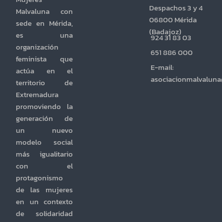
Despachos 3 y 4
Malvaluna con
06800 Mérida
sede en Mérida,
(Badajoz)
es una
924 31 83 03
organización
651 886 000
feminista que
E-mail:
actúa en el
asociacionmalvalun
territorio de
Extremadura
promoviendo la
generación de
un nuevo
modelo social
más igualitario
con el
protagonismo
de las mujeres
en un contexto
de solidaridad