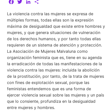
F
T
L
C
a
w
i
o
La violencia contra las mujeres se expresa de
c
i
n
m
múltiples formas, todas ellas son la expresión
e
t
k
p
máxima de desigualdad que existe entre hombres y
b
t
e
a
mujeres, y que genera situaciones de vulneración
o
e
d
r
de los derechos humanos, y por tanto todas ellas
o
r
I
t
requieren de un sistema de atención y protección.
k
n
i
La Asociación de Mujeres Malvaluna como
r
organización feminista que es, tiene en su agenda
la erradicación de todas las manifestaciones de la
violencia contra las mujeres: incluida la abolición
de la prostitución, por tanto, de la trata de mujeres
con fines de explotación sexual, porque las
feministas entendemos que es una forma de
ejercer violencia sexual sobre las mujeres y un país
que lo consiente, profundiza en la desigualdad
entre mujeres y hombres.