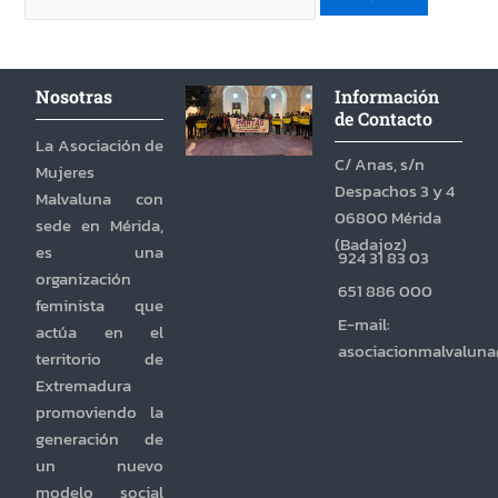
Nosotras
Información
de Contacto
La Asociación de
C/ Anas, s/n
Mujeres
Despachos 3 y 4
Malvaluna con
06800 Mérida
sede en Mérida,
(Badajoz)
es una
924 31 83 03
organización
651 886 000
feminista que
E-mail:
actúa en el
asociacionmalvalun
territorio de
Extremadura
promoviendo la
generación de
un nuevo
modelo social