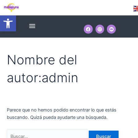
Ir
Buscar
al
por:
Abrir barra de herramientas
contenido
Menú
Nombre del
autor:admin
Parece que no hemos podido encontrar lo que estás
buscando. Quizá pueda ayudarte una búsqueda.