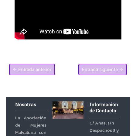
←
Entrada anterior
Entrada siguiente
→
Nosotras
Información
de Contacto
La Asociación
C/ Anas, s/n
de Mujeres
Despachos 3 y
Malvaluna con