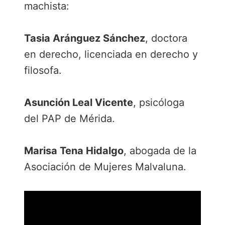
b
t
e
a
machista:
o
e
d
r
o
r
I
t
Tasia Aránguez Sánchez
, doctora
k
n
i
r
en derecho, licenciada en derecho y
filosofa.
Asunción Leal Vicente
, psicóloga
del PAP de Mérida.
Marisa Tena Hidalgo
, abogada de la
Asociación de Mujeres Malvaluna.