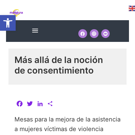
Ir
Navegación
al
Abrir barra de herramientas
de
contenido
entradas
Menú
Más allá de la noción
de consentimiento
F
T
L
C
a
w
i
o
Mesas para la mejora de la asistencia
c
i
n
m
e
t
k
p
a mujeres víctimas de violencia