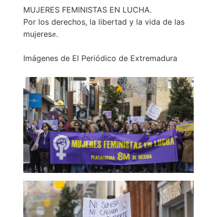
b
t
e
a
MUJERES FEMINISTAS EN LUCHA.
o
e
d
r
Por los derechos, la libertad y la vida de las
o
r
I
t
mujeres✊.
k
n
i
r
Imágenes de El Periódico de Extremadura