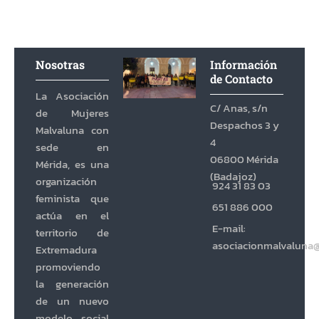
Nosotras
Información
de Contacto
La Asociación
C/ Anas, s/n
de Mujeres
Despachos 3 y
Malvaluna con
4
sede en
06800 Mérida
Mérida, es una
(Badajoz)
organización
924 31 83 03
feminista que
651 886 000
actúa en el
E-mail:
territorio de
asociacionmalvaluna
Extremadura
promoviendo
la generación
de un nuevo
modelo social