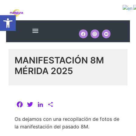
Ir
Navegación
al
Abrir barra de herramientas
de
contenido
entradas
Menú
MANIFESTACIÓN 8M
MÉRIDA 2025
F
T
L
C
a
w
i
o
Os dejamos con una recopilación de fotos de
c
i
n
m
la manifestación del pasado 8M.
e
t
k
p