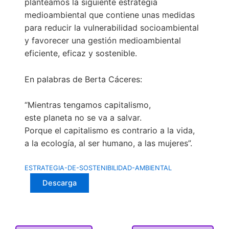
planteamos la siguiente estrategia
e
t
k
p
medioambiental que contiene unas medidas
b
t
e
a
para reducir la vulnerabilidad socioambiental
o
e
d
r
y favorecer una gestión medioambiental
o
r
I
t
eficiente, eficaz y sostenible.
k
n
i
r
En palabras de Berta Cáceres:
“Mientras tengamos capitalismo,
este planeta no se va a salvar.
Porque el capitalismo es contrario a la vida,
a la ecología, al ser humano, a las mujeres”.
ESTRATEGIA-DE-SOSTENIBILIDAD-AMBIENTAL
Descarga