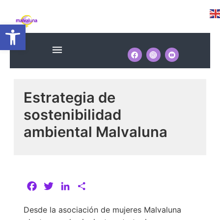
Ir
Navegación
al
Abrir barra de herramientas
de
contenido
entradas
Menú
Estrategia de
sostenibilidad
ambiental Malvaluna
F
T
L
C
a
w
i
o
Desde la asociación de mujeres Malvaluna
c
i
n
m