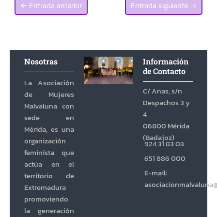
←
Entrada anterior
Entrada siguiente
→
Nosotras
Información
de Contacto
La Asociación
C/ Anas, s/n
de Mujeres
Despachos 3 y
Malvaluna con
4
sede en
06800 Mérida
Mérida, es una
(Badajoz)
organización
924 31 83 03
feminista que
651 886 000
actúa en el
E-mail:
territorio de
asociacionmalvaluna
Extremadura
promoviendo
la generación