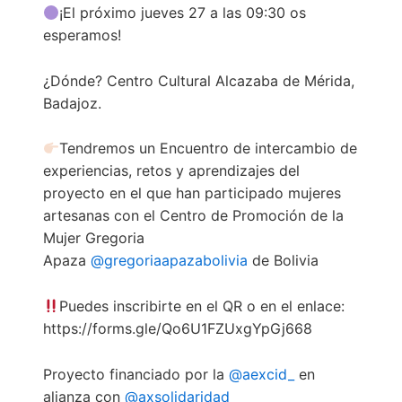
¡El próximo jueves 27 a las 09:30 os
c
i
n
m
esperamos!
e
t
k
p
b
t
e
a
¿Dónde? Centro Cultural Alcazaba de Mérida,
o
e
d
r
Badajoz.
o
r
I
t
k
n
i
Tendremos un Encuentro de intercambio de
r
experiencias, retos y aprendizajes del
proyecto en el que han participado mujeres
artesanas con el Centro de Promoción de la
Mujer Gregoria
Apaza
@gregoriaapazabolivia
de Bolivia
Puedes inscribirte en el QR o en el enlace:
https://forms.gle/Qo6U1FZUxgYpGj668
Proyecto financiado por la
@aexcid_
en
alianza con
@axsolidaridad