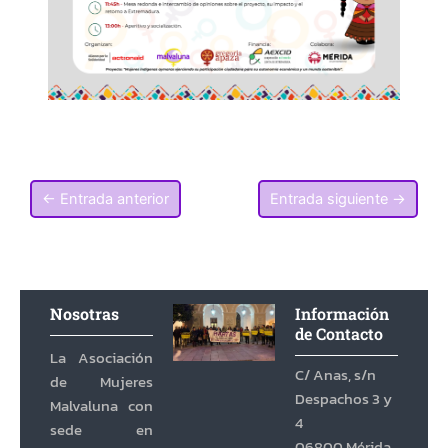
←
Entrada anterior
Entrada siguiente
→
Nosotras
Información
de Contacto
La Asociación
C/ Anas, s/n
de Mujeres
Despachos 3 y
Malvaluna con
4
sede en
06800 Mérida