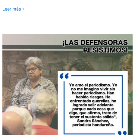
Leer más »
“Siempre
he
sido
una
periodista
crítica,
independiente
del
partido
de
gobierno”,
Sandra
Sánchez,
periodista