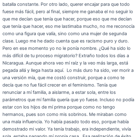
batalla constante. Por otro lado, querer encajar para que todo
fuese más fácil, pero al final, siempre me ganaba el no seguir lo
que me decían que tenía que hacer, porque eso que me decían
que tenía que hacer, eso me lastimaba mucho, no me reconocía
como una figura que valía, sino como una mujer de segunda
clase. Luego me he dado cuenta que es racismo puro y duro.
Pero en ese momento yo no le ponía nombre. ¿Qué ha sido lo
más difícil de tu proceso migratorio? Extraño todos los días a
Nicaragua. Aunque ahora veo mí raíz y la veo más larga, está
pegada allá y llega hasta aquí. Lo más duro ha sido, ver morir a
una versión mía, que me costó construir, porque a como te
decía que no fue fácil crecer en el feminismo. Tenía que
renunciar a mí familia, a aislarme, a estar sola, entre los
parámetros que mí familia quería que yo fuese. Incluso no podía
estar con los hijos de mí prima porque como no tengo
hermanos, pues son como mis sobrinos. Me miraban como
una mala influencia. Yo había pasado todo eso, porque había
demostrado mi valor. Ya tenía trabajo, era independiente, vivía
sola, estaba pagando mí propia casa. Esa realización de éxito