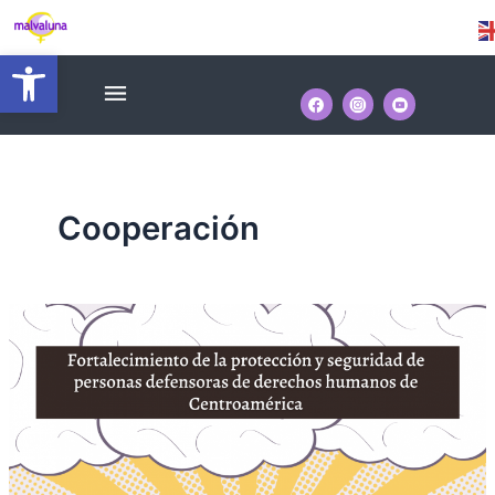
Ir
Paginación
al
de
Abrir barra de herramientas
contenido
entradas
Menú
Cooperación
Nuevos
recursos
para
la
seguridad
y
protección