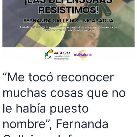
nombre”,
Fernanda
Callejas,
defensora
nicaragüense,
exiliada
en
España.
“Me tocó reconocer
muchas cosas que no
le había puesto
nombre”, Fernanda