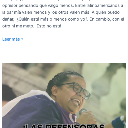
opresor pensando que valgo menos. Entre latinoamericanos a
la par mía valen menos y los otros valen más. A quién puedo
dañar, ¿Quién está más o menos como yo?. En cambio, con el
otro ni me meto. Esto no está
Leer más »
“Me
tocó
reconocer
muchas
cosas
que
no
le
había
puesto