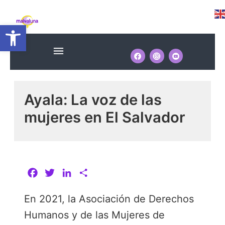
Ir
Navegación
al
Abrir barra de herramientas
de
contenido
entradas
Menú
Ayala: La voz de las
mujeres en El Salvador
F
T
L
C
a
w
i
o
En 2021, la Asociación de Derechos
c
i
n
m
e
t
k
p
Humanos y de las Mujeres de