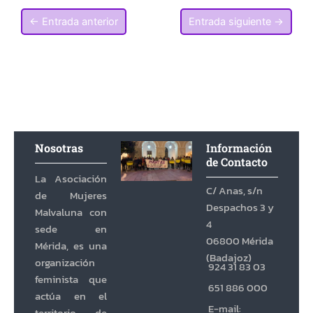
←
Entrada anterior
Entrada siguiente
→
Nosotras
Información
de Contacto
La Asociación
C/ Anas, s/n
de Mujeres
Despachos 3 y
Malvaluna con
4
sede en
06800 Mérida
Mérida, es una
(Badajoz)
organización
924 31 83 03
feminista que
651 886 000
actúa en el
E-mail: