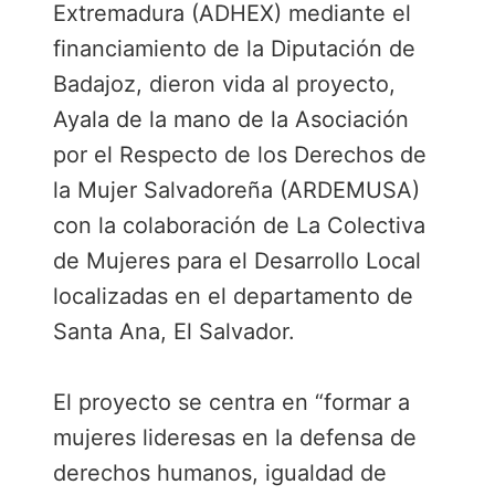
b
t
e
a
Extremadura (ADHEX) mediante el
o
e
d
r
financiamiento de la Diputación de
o
r
I
t
Badajoz, dieron vida al proyecto,
k
n
i
r
Ayala de la mano de la Asociación
por el Respecto de los Derechos de
la Mujer Salvadoreña (ARDEMUSA)
con la colaboración de La Colectiva
de Mujeres para el Desarrollo Local
localizadas en el departamento de
Santa Ana, El Salvador.
El proyecto se centra en “formar a
mujeres lideresas en la defensa de
derechos humanos, igualdad de